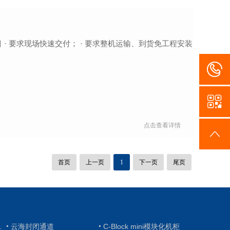


点击查看详情

首页
上一页
1
下一页
尾页
云海封闭通道
C-Block mini模块化机柜

