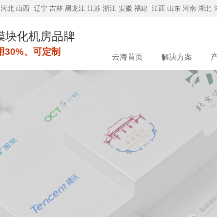
河北
山西
辽宁
吉林
黑龙江
江苏
浙江
安徽
福建
江西
山东
河南
湖北
模块化机房品牌
用30%、可定制
云海首页
解决方案